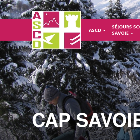
Aller
au
contenu
principal
SÉJOURS SC
ASCD
SAVOIE
CAP SAVOI