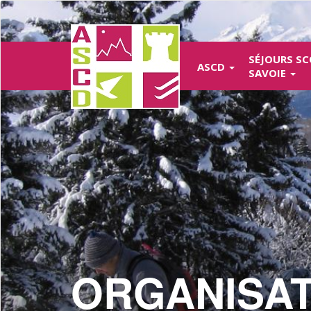
Aller
au
contenu
principal
SÉJOURS SC
ASCD
SAVOIE
ORGANISA