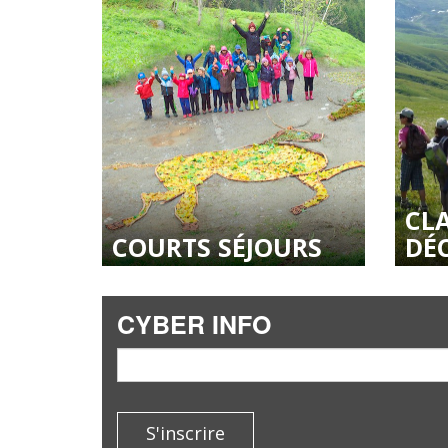
CLA
COURTS SÉJOURS
DÉ
CYBER INFO
email
S'inscrire