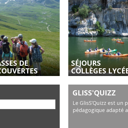
SSES DE
SÉJOURS
COUVERTES
COLLÈGES LYCÉ
GLISS'QUIZZ
Le GlisS’Quizz est un 
pédagogique adapté au