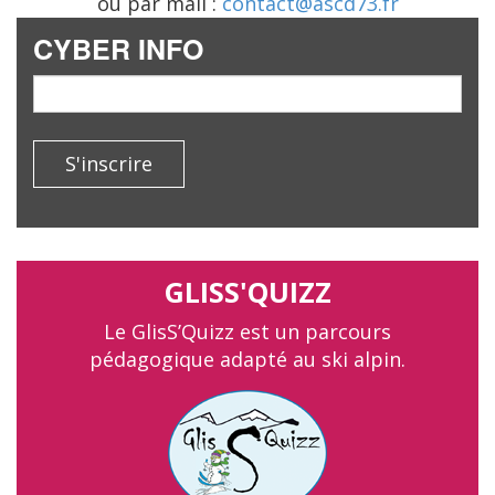
ou par mail :
contact@ascd73.fr
CYBER INFO
email
S'inscrire
GLISS'QUIZZ
Le GlisS’Quizz est un parcours
pédagogique adapté au ski alpin.