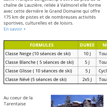
chaîne de Lauzière, reliée à Valmorel elle forme
avec cette dernière le Grand Domaine qui offre
175 km de pistes et de nombreuses activités
sportives, culturelles et de loisirs.
En savoir +
FORMULES
DUREE
N
Classe Neige (10 séances de ski)
10 J
Tous
Classe Blanche ( 5 séances de ski)
5 J
Tous
Classe Glisse ( 10 séances de ski)
5 J
Cycl
Classe Névé (5 séances de ski)
2x5 J
Tous
Au coeur de la
Tarentaise