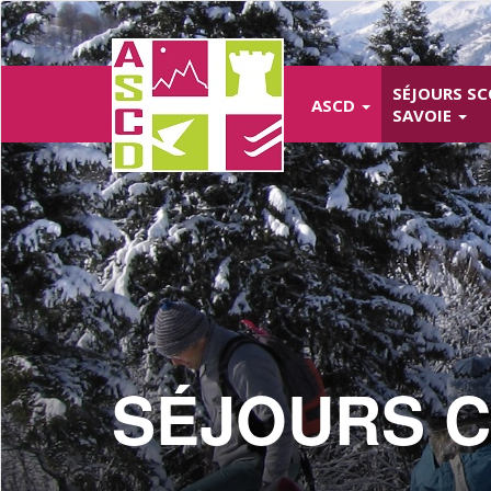
Aller
au
contenu
principal
SÉJOURS SC
ASCD
SAVOIE
SÉJOURS C